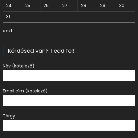
24
25
26
27
28
29
30
31
« okt
Kérdésed van? Tedd fel!
Név (kötelező)
Email cím (kötelező)
Tárgy