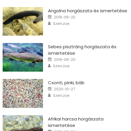
Angolna horgászata és ismertetése
Posted on
2019-06-20
Author
SzenJoe
Sebes pisztráng horgászata és
ismertetése
Posted on
2019-06-20
Author
SzenJoe
Csonti, pinki, báb
Posted on
2020-10-27
Author
SzenJoe
Afrikai harcsa horgászata
ismertetése
Posted on