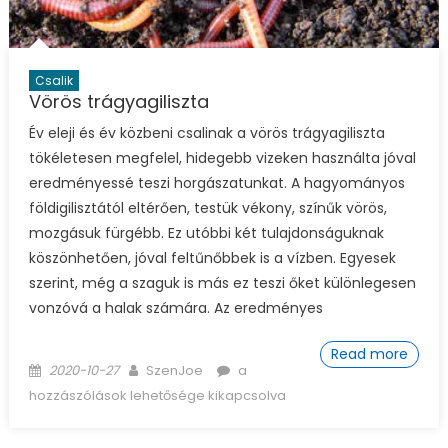
Csalik
Vörös trágyagiliszta
Év eleji és év közbeni csalinak a vörös trágyagiliszta
tökéletesen megfelel, hidegebb vizeken használta jóval
eredményessé teszi horgászatunkat. A hagyományos
földigilisztától eltérően, testük vékony, színűk vörös,
mozgásuk fürgébb. Ez utóbbi két tulajdonságuknak
köszönhetően, jóval feltűnőbbek is a vízben. Egyesek
szerint, még a szaguk is más ez teszi őket különlegesen
vonzóvá a halak számára. Az eredményes
Read more
Posted on
Author
Vörös trágyagiliszta
2020-10-27
SzenJoe
a
bejegyzéshez
hozzászólások lehetősége kikapcsolva