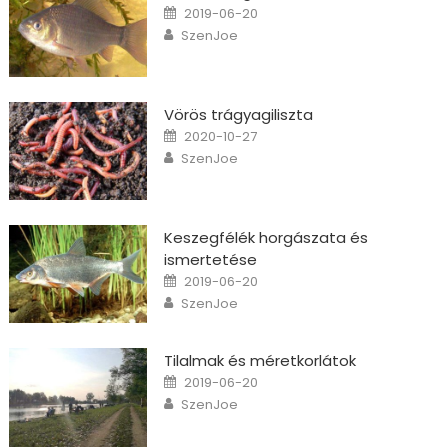
Posted on
2019-06-20
Author
SzenJoe
Vörös trágyagiliszta
Posted on
2020-10-27
Author
SzenJoe
Keszegfélék horgászata és
ismertetése
Posted on
2019-06-20
Author
SzenJoe
Tilalmak és méretkorlátok
Posted on
2019-06-20
Author
SzenJoe