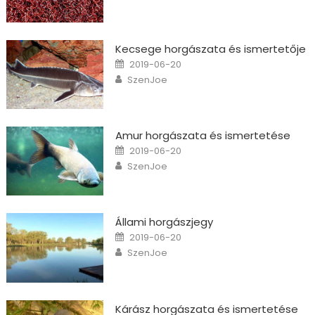
Kecsege horgászata és ismertetője
Posted on
2019-06-20
Author
SzenJoe
Amur horgászata és ismertetése
Posted on
2019-06-20
Author
SzenJoe
Állami horgászjegy
Posted on
2019-06-20
Author
SzenJoe
Kárász horgászata és ismertetése