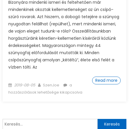
Bizonyára mindenki ismeri és feltehetően már
mindenkinek okoztak kellemetlenséget az ún csípő-
szúró rovarok. Azt hiszem, a dobogó tetejére a szúnyog
nyugodtan felállhat (repülhet), mert mindenki ismeri,
de vajon eleget tudunk-e róla? Összeállításunkban
horgásztúráink kéretlen-kellemetlen kísérőiről közlünk
érdekességeket. Magyarországon mintegy 44
szúnyogfaj előfordulását mutatták ki. Minden
csípőszúnyogfaj amolyan „kétéltű“, élete első felét a
vízben tölti. Az
Read more
Posted on
Author
Szúnyog bejegyzéshez
2019-08-05
SzenJoe
a
hozzászólások lehetősége kikapcsolva
Keresés: