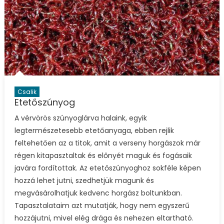
Csalik
Etetőszúnyog
A vérvörös szúnyoglárva halaink, egyik
legtermészetesebb etetőanyaga, ebben rejlik
feltehetően az a titok, amit a verseny horgászok már
régen kitapasztaltak és előnyét maguk és fogásaik
javára fordítottak. Az etetőszúnyoghoz sokféle képen
hozzá lehet jutni, szedhetjük magunk és
megvásárolhatjuk kedvenc horgász boltunkban.
Tapasztalataim azt mutatják, hogy nem egyszerű
hozzájutni, mivel elég drága és nehezen eltartható.