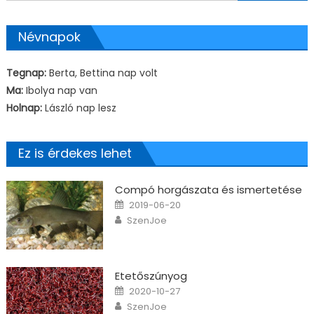
Névnapok
Tegnap:
Berta, Bettina nap volt
Ma:
Ibolya nap van
Holnap:
László nap lesz
Ez is érdekes lehet
Compó horgászata és ismertetése
Posted on
2019-06-20
Author
SzenJoe
Etetőszúnyog
Posted on
2020-10-27
Author
SzenJoe