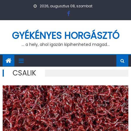
Skip to content
2026, augusztus 08, szombat
GYÉKÉNYES HORGÁSZTÓ
… a hely, ahol igazán kipihenheted magad…
CSALIK