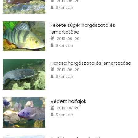
2019-06-20
Author
SzenJoe
Fekete sügér horgászata és
ismertetése
Posted on
2019-06-20
Author
SzenJoe
Harcsa horgászata és ismertetése
Posted on
2019-06-20
Author
SzenJoe
Védett halfajok
Posted on
2019-06-20
Author
SzenJoe