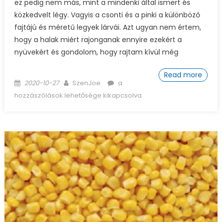
ez pedig nem más, mint a mindenki által ismert és
közkedvelt légy. Vagyis a csonti és a pinki a különböző
fajtájú és méretű legyek lárvái. Azt ugyan nem értem,
hogy a halak miért rajonganak ennyire ezekért a
nyüvekért és gondolom, hogy rajtam kívül még
Read more
Posted on
Author
Csonti, pinki, báb
2020-10-27
SzenJoe
a
bejegyzéshez
hozzászólások lehetősége kikapcsolva