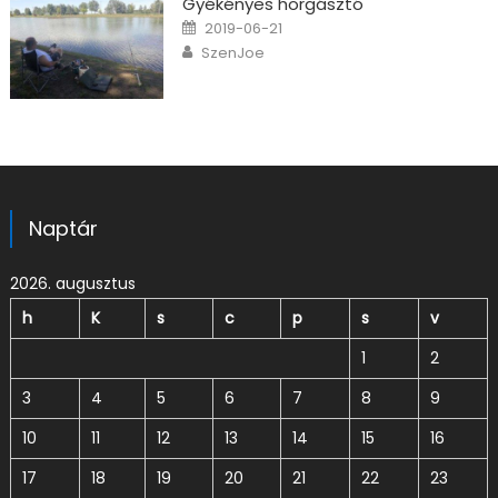
Gyékényes horgásztó
Posted on
2019-06-21
Author
SzenJoe
Naptár
2026. augusztus
h
K
s
c
p
s
v
1
2
3
4
5
6
7
8
9
10
11
12
13
14
15
16
17
18
19
20
21
22
23