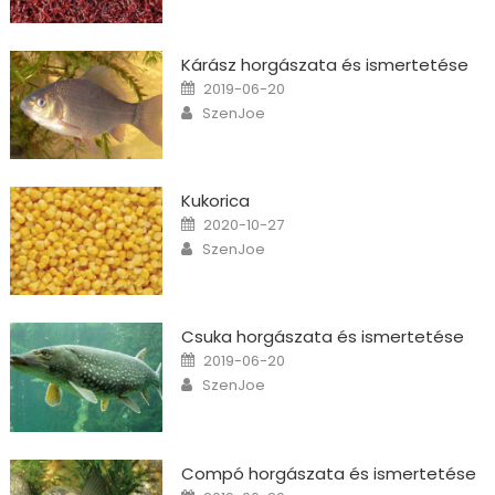
Kárász horgászata és ismertetése
Posted on
2019-06-20
Author
SzenJoe
Kukorica
Posted on
2020-10-27
Author
SzenJoe
Csuka horgászata és ismertetése
Posted on
2019-06-20
Author
SzenJoe
Compó horgászata és ismertetése
Posted on