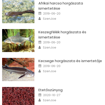
Afrikai harcsa horgászata
ismertetése
Posted on
2019-06-20
Author
SzenJoe
Keszegfélék horgászata és
ismertetése
Posted on
2019-06-20
Author
SzenJoe
Kecsege horgászata és ismertetője
Posted on
2019-06-20
Author
SzenJoe
Etetőszúnyog
Posted on
2020-10-27
Author
SzenJoe