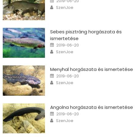
2019-06-20
Author
SzenJoe
Sebes pisztráng horgászata és
ismertetése
Posted on
2019-06-20
Author
SzenJoe
Menyhal horgászata és ismertetése
Posted on
2019-06-20
Author
SzenJoe
Angolna horgászata és ismertetése
Posted on
2019-06-20
Author
SzenJoe