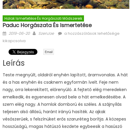
Halak Ismertetése És Horgászati Módszereik
Paduc Horgászata És Ismertetése
Posted on
Author
Paduc horgászata és ismertetése
2019-06-20
SzenJoe
a hozzászólások lehetősége
bejegyzéshez
kikapcsolva
Email
Leírás
Teste megnyúlt, oldalról enyhén lapított, áramvonalas. A hát
és a has enyhén és csaknem egyformán ívelt. Feje nem
nagy, orra lekerekített, előrenyúló. A fejtető elég meredeken
emelkedik, és egyenesen olvad bele a hát emelkedésébe. A
szem elég nagy. A homlok domború és széles. A szájnyílás
teljesen alsó állású, haránt irányú hasíték. Az ajkak
vésőszerűek, s felszínüket erős szaruréteg borítja. A közepes
hosszúságú, magas hátúszó kezdete egybeesik a hasúszó