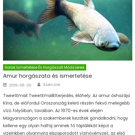
Halak Ismertetése És Horgászati Módszereik
Amur horgászata és ismertetése
Author
Posted on
SzenJoe
2019-06-20
TweetEmail TweetEmailElterjedés, élőhely: Az amur őshazája
Kína, de előfordul Oroszország keleti részén fekvő melegebb
vízű folyóiban, tavaiban. Az 1970-es évek elején
Magyarországon a szakemberek kezdtek gondolkodni, hogy
kellene egy olyan halfaj aminek fő táplálékát képzi a
vizeinkben olyannyira elszaporodott vízinövényzet, az első