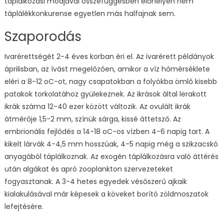
táplálkozási módjával összefüggésben élőhelyén nem
táplálékkonkurense egyetlen más halfajnak sem.
Szaporodás
Ivarérettségét 2-4 éves korban éri el. Az ivarérett példányok
áprilisban, az ívást megelőzően, amikor a víz hőmérséklete
eléri a 8-12 oC-ot, nagy csapatokban a folyókba ömlő kisebb
patakok torkolatához gyülekeznek. Az ikrások által lerakott
ikrák száma 12-40 ezer között változik. Az ovulált ikrák
átmérője 1,5-2 mm, színük sárga, kissé áttetsző. Az
embrionális fejlődés a 14-18 oC-os vízben 4-6 napig tart. A
kikelt lárvák 4-4,5 mm hosszúak, 4-5 napig még a szikzacskó
anyagából táplálkoznak. Az exogén táplálkozásra való áttérés
után algákat és apró zooplankton szervezeteket
fogyasztanak. A 3-4 hetes egyedek vésőszerű ajkaik
kialakulásával már képesek a köveket borító zöldmoszatok
lefejtésére.