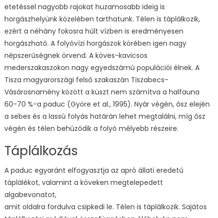
etetéssel nagyobb rajokat huzamosabb ideig is
horgászhelyünk közelében tarthatunk. Télen is táplálkozik,
ezért a néhány fokosra hűlt vízben is eredményesen
horgászható. A folyóvízi horgászok körében igen nagy
népszerűségnek örvend. A köves-kavicsos
mederszakaszokon nagy egyedszámú populációi élnek. A
Tisza magyarországi felső szakaszán Tiszabecs-
Vásárosnamény között a küszt nem számítva a halfauna
60-70 %-a paduc (Györe et al., 1995). Nyár végén, ősz elején
a sebes és a lassú folyás határán lehet megtalálni, míg ősz
végén és télen behúzódik a folyó mélyebb részeire.
Táplálkozás
A paduc egyaránt elfogyasztja az apró állati eredetű
táplálékot, valamint a köveken megtelepedett
algabevonatot,
amit oldalra fordulva csipkedi le. Télen is táplálkozik. Sajátos