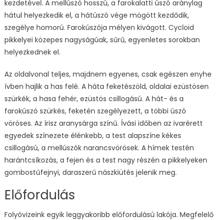
kezdetével. A mellúszó hosszú, a farokalatti úszó aránylag
hátul helyezkedik el, a hátúszó vége mögött kezdődik,
szegélye homorú. Farokúszója mélyen kivágott. Cycloid
pikkelyei közepes nagyságúak, sűrű, egyenletes sorokban
helyezkednek el.
Az oldalvonal teljes, majdnem egyenes, csak egészen enyhe
ívben hajlik a has felé. A háta feketészöld, oldalai ezüstösen
szürkék, a hasa fehér, ezüstös csillogású. A hát- és a
farokúszó szürkés, feketén szegélyezett, a többi úszó
vöröses. Az írisz aranysárga színű. Ívási időben az ivarérett
egyedek színezete élénkebb, a test alapszíne kékes
csillogású, a mellúszók narancsvörösek. A hímek testén
harántcsíkozás, a fejen és a test nagy részén a pikkelyeken
gombostűfejnyi, daraszerű nászkiütés jelenik meg.
Előfordulás
Folyóvizeink egyik leggyakoribb előfordulású lakója. Megfelelő