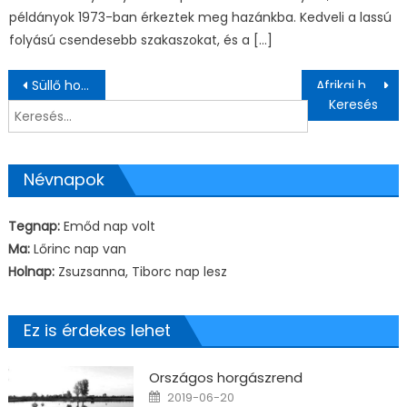
példányok 1973-ban érkeztek meg hazánkba. Kedveli a lassú
folyású csendesebb szakaszokat, és a […]
Bejegyzés navigáció
Süllő horgászata és ismertetése
Afrikai harcsa horgászata ismertetése
Keresés:
Névnapok
Tegnap:
Emőd nap volt
Ma:
Lőrinc nap van
Holnap:
Zsuzsanna, Tiborc nap lesz
Ez is érdekes lehet
Országos horgászrend
Posted on
2019-06-20