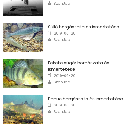
Author
SzenJoe
Süllő horgászata és ismertetése
Posted on
2019-06-20
Author
SzenJoe
Fekete sügér horgászata és
ismertetése
Posted on
2019-06-20
Author
SzenJoe
Paduc horgászata és ismertetése
Posted on
2019-06-20
Author
SzenJoe