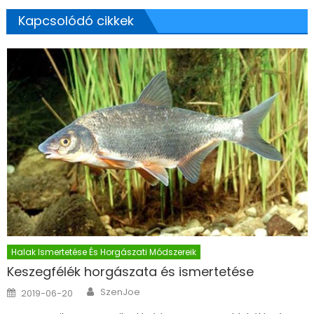
Kapcsolódó cikkek
Halak Ismertetése És Horgászati Módszereik
Keszegfélék horgászata és ismertetése
Author
Posted on
SzenJoe
2019-06-20