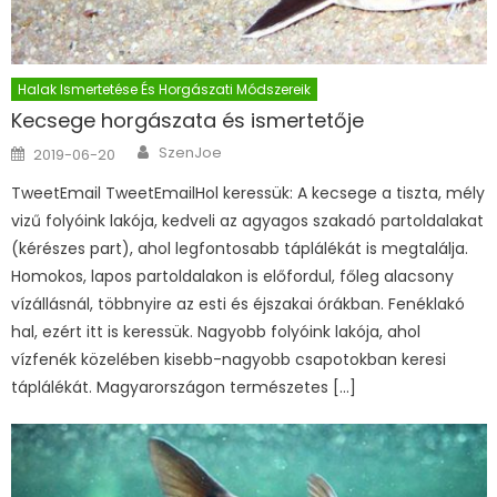
Halak Ismertetése És Horgászati Módszereik
Kecsege horgászata és ismertetője
Author
Posted on
SzenJoe
2019-06-20
TweetEmail TweetEmailHol keressük: A kecsege a tiszta, mély
vizű folyóink lakója, kedveli az agyagos szakadó partoldalakat
(kérészes part), ahol legfontosabb táplálékát is megtalálja.
Homokos, lapos partoldalakon is előfordul, főleg alacsony
vízállásnál, többnyire az esti és éjszakai órákban. Fenéklakó
hal, ezért itt is keressük. Nagyobb folyóink lakója, ahol
vízfenék közelében kisebb-nagyobb csapotokban keresi
táplálékát. Magyarországon természetes […]