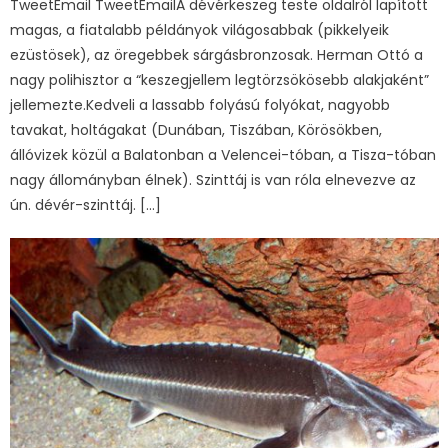
TweetEmail TweetEmailA dévérkeszeg teste oldalról lapított
magas, a fiatalabb példányok világosabbak (pikkelyeik
ezüstösek), az öregebbek sárgásbronzosak. Herman Ottó a
nagy polihisztor a “keszegjellem legtörzsökösebb alakjaként”
jellemezte.Kedveli a lassabb folyású folyókat, nagyobb
tavakat, holtágakat (Dunában, Tiszában, Körösökben,
állóvizek közül a Balatonban a Velencei-tóban, a Tisza-tóban
nagy állományban élnek). Szinttáj is van róla elnevezve az
ún. dévér-szinttáj. […]