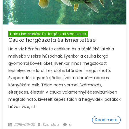
Halak Ismertetése És Horgászati Módszereik
Csuka horgászata és ismertetése
Ha a víz hőmérséklete csökken és a táplálékállatok a
mélyebb vizekre húzódnak, ilyenkor a csuka korgó
gyomorral követi őket, ilyenkor nincs megszokott
leshelye, vándorol. Lék alól is kitűnően horgászható.
Szaporodás egyedfejlődés: Ívása február-március
környékére esik. Télen nem vermel Származás,
elterjedés, élettér: A csuka valamennyi édesvizünkben
megtalálható, kivételt képez talán a hegyvidéki patakok
hűvös vize, itt
Read more
Posted on
Author
Csuka horgászata és
2019-06-20
SzenJoe
a