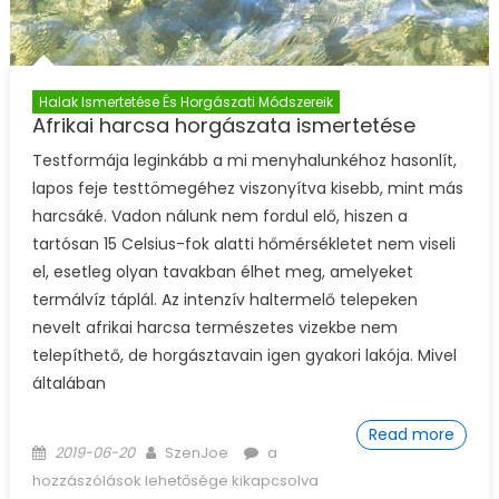
Halak Ismertetése És Horgászati Módszereik
Afrikai harcsa horgászata ismertetése
Testformája leginkább a mi menyhalunkéhoz hasonlít,
lapos feje testtömegéhez viszonyítva kisebb, mint más
harcsáké. Vadon nálunk nem fordul elő, hiszen a
tartósan 15 Celsius-fok alatti hőmérsékletet nem viseli
el, esetleg olyan tavakban élhet meg, amelyeket
termálvíz táplál. Az intenzív haltermelő telepeken
nevelt afrikai harcsa természetes vizekbe nem
telepíthető, de horgásztavain igen gyakori lakója. Mivel
általában
Read more
Posted on
Author
Afrikai harcsa horgászata
2019-06-20
SzenJoe
a
ismertetése bejegyzéshez
hozzászólások lehetősége kikapcsolva