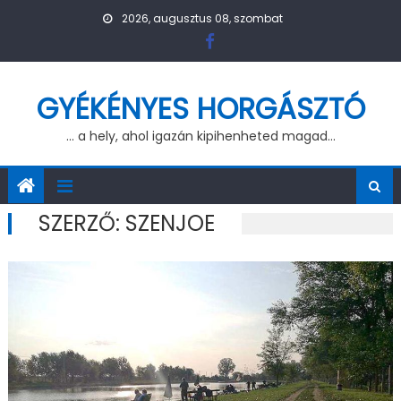
Skip to content
2026, augusztus 08, szombat
GYÉKÉNYES HORGÁSZTÓ
… a hely, ahol igazán kipihenheted magad…
SZERZŐ:
SZENJOE