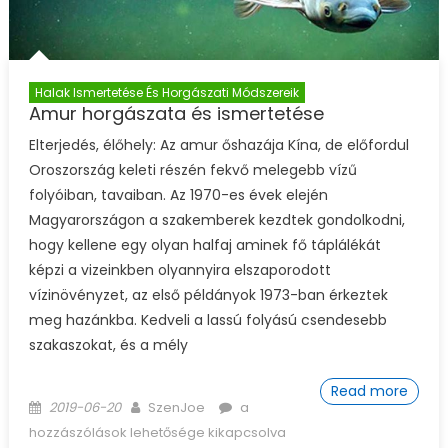
Halak Ismertetése És Horgászati Módszereik
Amur horgászata és ismertetése
Elterjedés, élőhely: Az amur őshazája Kína, de előfordul
Oroszország keleti részén fekvő melegebb vízű
folyóiban, tavaiban. Az 1970-es évek elején
Magyarországon a szakemberek kezdtek gondolkodni,
hogy kellene egy olyan halfaj aminek fő táplálékát
képzi a vizeinkben olyannyira elszaporodott
vízinövényzet, az első példányok 1973-ban érkeztek
meg hazánkba. Kedveli a lassú folyású csendesebb
szakaszokat, és a mély
Read more
Posted on
Author
Amur horgászata és
2019-06-20
SzenJoe
a
ismertetése bejegyzéshez
hozzászólások lehetősége kikapcsolva