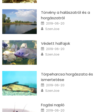
Törvény a halászatról és a
horgászatról
Posted on
2019-06-20
Author
SzenJoe
Védett halfajok
Posted on
2019-06-20
Author
SzenJoe
Törpeharcsa horgászata és
ismertetése
Posted on
2019-06-20
Author
SzenJoe
Fogási napló
Posted on
2019-06-20