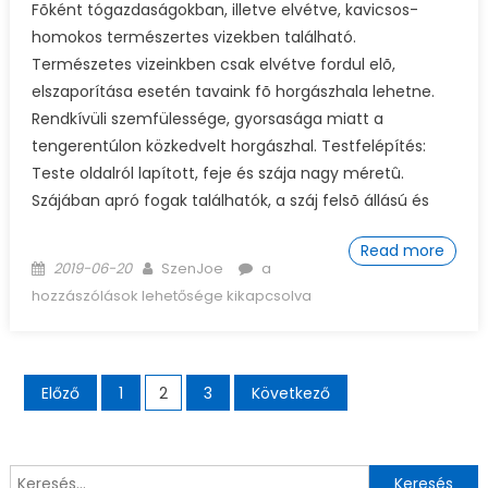
Fõként tógazdaságokban, illetve elvétve, kavicsos-
homokos természertes vizekben található.
Természetes vizeinkben csak elvétve fordul elõ,
elszaporítása esetén tavaink fõ horgászhala lehetne.
Rendkívüli szemfülessége, gyorsasága miatt a
tengerentúlon közkedvelt horgászhal. Testfelépítés:
Teste oldalról lapított, feje és szája nagy méretû.
Szájában apró fogak találhatók, a száj felsõ állású és
Read more
Posted on
Author
Fekete sügér horgászata és
2019-06-20
SzenJoe
a
ismertetése bejegyzéshez
hozzászólások lehetősége kikapcsolva
Bejegyzés navigáció
Előző
1
2
3
Következő
Keresés: