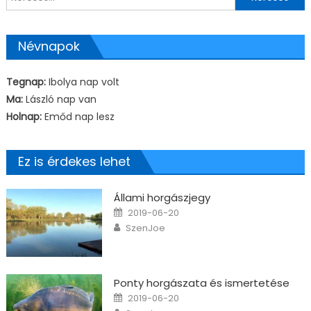
Névnapok
Tegnap:
Ibolya nap volt
Ma:
László nap van
Holnap:
Emőd nap lesz
Ez is érdekes lehet
Állami horgászjegy
Posted on
2019-06-20
Author
SzenJoe
Ponty horgászata és ismertetése
Posted on
2019-06-20
Author