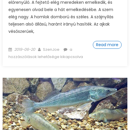
előrenyúló. A fejtető elég meredeken emelkedik, és
egyenesen olvad bele a hát emelkedésébe. A szem
elég nagy. A homlok domború és széles. A szájnyílás
teljesen alsó állású, haránt irányú hasíték. Az ajkak
vésőszerűek,
Read more
Posted on
Author
Paduc horgászata és
2019-06-20
SzenJoe
a
ismertetése bejegyzéshez
hozzászólások lehetősége kikapcsolva