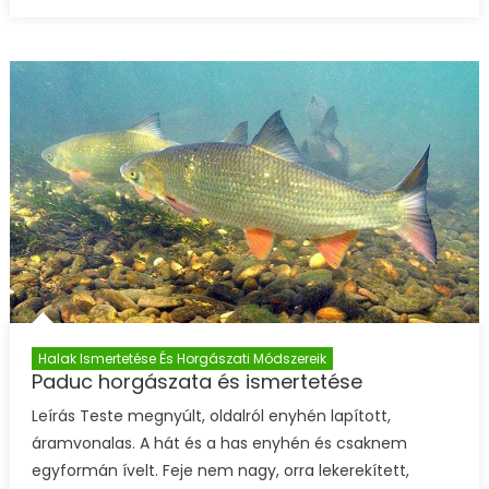
Halak Ismertetése És Horgászati Módszereik
Paduc horgászata és ismertetése
Leírás Teste megnyúlt, oldalról enyhén lapított,
áramvonalas. A hát és a has enyhén és csaknem
egyformán ívelt. Feje nem nagy, orra lekerekített,