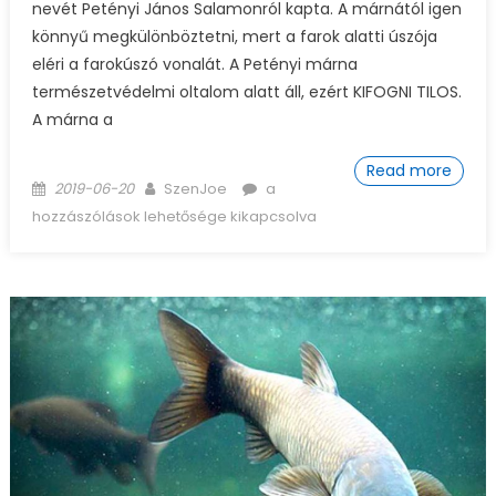
nevét Petényi János Salamonról kapta. A márnától igen
könnyű megkülönböztetni, mert a farok alatti úszója
eléri a farokúszó vonalát. A Petényi márna
természetvédelmi oltalom alatt áll, ezért KIFOGNI TILOS.
A márna a
Read more
Posted on
Author
Márna horgászata és
2019-06-20
SzenJoe
a
ismertetése bejegyzéshez
hozzászólások lehetősége kikapcsolva