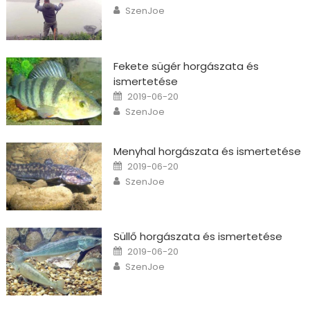
Author
SzenJoe
Fekete sügér horgászata és
ismertetése
Posted on
2019-06-20
Author
SzenJoe
Menyhal horgászata és ismertetése
Posted on
2019-06-20
Author
SzenJoe
Süllő horgászata és ismertetése
Posted on
2019-06-20
Author
SzenJoe