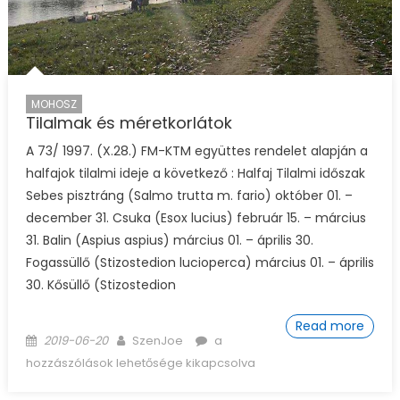
MOHOSZ
Tilalmak és méretkorlátok
A 73/ 1997. (X.28.) FM-KTM együttes rendelet alapján a
halfajok tilalmi ideje a következő : Halfaj Tilalmi időszak
Sebes pisztráng (Salmo trutta m. fario) október 01. –
december 31. Csuka (Esox lucius) február 15. – március
31. Balin (Aspius aspius) március 01. – április 30.
Fogassüllő (Stizostedion lucioperca) március 01. – április
30. Kősüllő (Stizostedion
Read more
Posted on
Author
Tilalmak és méretkorlátok
2019-06-20
SzenJoe
a
bejegyzéshez
hozzászólások lehetősége kikapcsolva