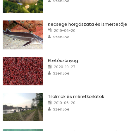
SzenJoe
Kecsege horgászata és ismertetője
Posted on
2019-06-20
Author
SzenJoe
Etetőszúnyog
Posted on
2020-10-27
Author
SzenJoe
Tilalmak és méretkorlátok
Posted on
2019-06-20
Author
SzenJoe