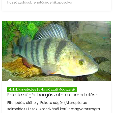
ismertetése bejegyzéshez
hozzászólások lehetősége kikapcsolva
Halak Ismertetése És Horgászati Módszereik
Fekete sügér horgászata és ismertetése
Elterjedés, élőhely: Fekete sügér (Micropterus
salmoides) Észak-Amerikából került magyarországra.