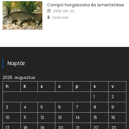
Compó horgászata és ismertetése
Posted on
2019-06-20
Author
SzenJoe
Naptár
2026. augusztus
h
K
s
c
p
s
v
1
2
3
4
5
6
7
8
9
10
11
12
13
14
15
16
17
18
19
20
21
22
23