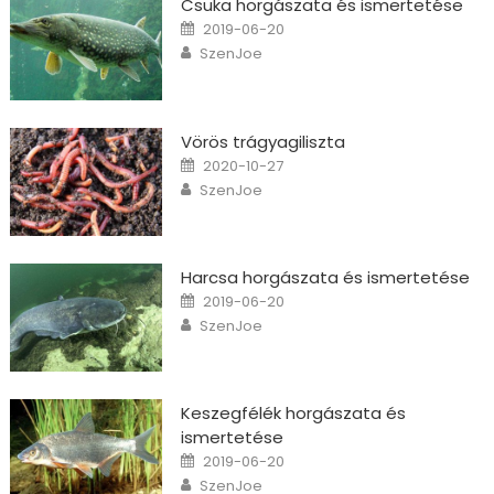
Csuka horgászata és ismertetése
Posted on
2019-06-20
Author
SzenJoe
Vörös trágyagiliszta
Posted on
2020-10-27
Author
SzenJoe
Harcsa horgászata és ismertetése
Posted on
2019-06-20
Author
SzenJoe
Keszegfélék horgászata és
ismertetése
Posted on
2019-06-20
Author
SzenJoe