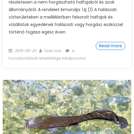
részletesen a nem horgászható halfajokról és azok
állományáról. A rendelet kimondja: 1.§ (1) A halászati
vízterületeken a mellékletben felsorolt halfajok és
víziállatok egyedének halászati vagy horgász eszközzel
történő fogása egész éven
Read more
Posted on
Author
Védett halfajok bejegyzéshez
2019-06-20
SzenJoe
a
hozzászólások lehetősége kikapcsolva