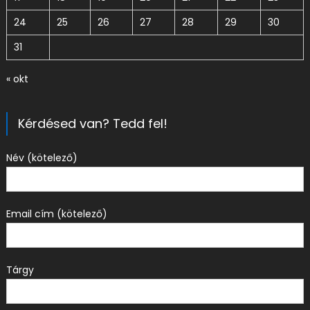
24
25
26
27
28
29
30
31
« okt
Kérdésed van? Tedd fel!
Név (kötelező)
Email cím (kötelező)
Tárgy