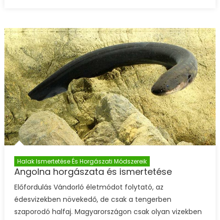
Halak Ismertetése És Horgászati Módszereik
Angolna horgászata és ismertetése
Előfordulás Vándorló életmódot folytató, az
édesvizekben növekedő, de csak a tengerben
szaporodó halfaj. Magyarországon csak olyan vizekben