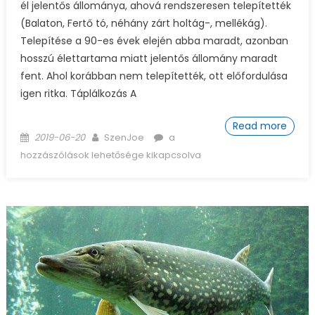
él jelentős állománya, ahová rendszeresen telepítették
(Balaton, Fertő tó, néhány zárt holtág-, mellékág).
Telepítése a 90-es évek elején abba maradt, azonban
hosszú élettartama miatt jelentős állomány maradt
fent. Ahol korábban nem telepítették, ott előfordulása
igen ritka. Táplálkozás A
Read more
Posted on
Author
Angolna horgászata és
2019-06-20
SzenJoe
a
ismertetése bejegyzéshez
hozzászólások lehetősége kikapcsolva