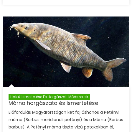
Halak Ismertetése És Horgászati Módszereik
Márna horgászata és ismertetése
Előfordulás Magyarországon két faj őshonos a Petényi
márna (Barbus meridionali petényi) és a Márna (Barbus
barbus). A Petényi márna tiszta vízű patakokban él,