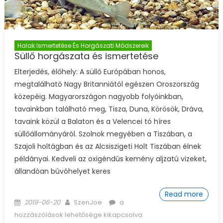
Halak Ismertetése És Horgászati Módszereik
Süllő horgászata és ismertetése
Elterjedés, élőhely: A süllő Európában honos,
megtalálható Nagy Britanniától egészen Oroszország
közepéig. Magyarországon nagyobb folyóinkban,
tavainkban található meg, Tisza, Duna, Körösök, Dráva,
tavaink közül a Balaton és a Velencei tó híres
süllőállományáról. Szolnok megyében a Tiszában, a
Szajoli holtágban és az Alcsiszigeti Holt Tiszában élnek
példányai. Kedveli az oxigéndús kemény aljzatú vizeket,
állandóan búvóhelyet keres
Read more
Posted on
Author
Süllő horgászata és
2019-06-20
SzenJoe
a
ismertetése bejegyzéshez
hozzászólások lehetősége kikapcsolva