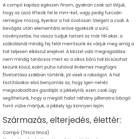
A compó kapása egészen finom, gyakran csak azt látjuk,
hogy az úszó liftezik fel le mm-ket, vagy pedig furcsán
remegve mozog, ilyenkor a hal óvatosan ízlelgeti a csali. A
bevágás után elementáris erőve igyekszik a sűrű
növényzetbe, ha vissza tudjuk tartani az már fél siker, a
szákolásnál mindig fej felől merrítsünk és várjuk meg amíg a
hal teljesen elkészül erejével. A kézzel való megragadása
nem mindig tanácsos mert ez a síkos bőrű hal kicsúszhat
kezünk közül, ezért puha ruhával érdemes megfogni.
Élvetartása szákban történik, jól viseli a rabságot. A hal
tisztításakor első benyomás az, hogy igen nehéz
megszabadítani gazdáját a pikkelytől, ezen csak úgy
segíthetünk, hogy a megölt halat néhány pillanatra lobogó
forró vízbe mártjuk, a pikkely így könnyen lejön.
Származás, elterjedés, élettér:
Compó (Tinca tinca)