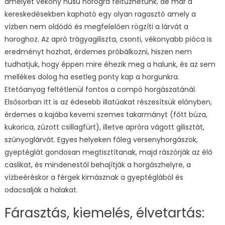
amelyet vékony húsú horogra feltűzhetünk, de már a
kereskedésekben kapható egy olyan ragasztó amely a
vízben nem oldódó és megfelelően rögzíti a lárvát a
horoghoz. Az apró trágyagiliszta, csonti, vékonyabb pióca is
eredményt hozhat, érdemes próbálkozni, hiszen nem
tudhatjuk, hogy éppen mire éhezik meg a halunk, és az sem
mellékes dolog ha esetleg ponty kap a horgunkra.
Etetőanyag feltétlenül fontos a compó horgászatánál.
Elsősorban itt is az édesebb illatúakat részesítsük előnyben,
érdemes a kajába keverni szemes takarmányt (főtt búza,
kukorica, zúzott csillagfürt), illetve apróra vágott gilisztát,
szúnyoglárvát. Egyes helyeken főleg versenyhorgászok,
gyeptéglát gondosan megtisztítanak, majd rászórják az élő
caslikat, és mindenestől behajítják a horgászhelyre, a
vízbeéréskor a férgek kimásznak a gyeptéglából és
odacsalják a halakat.
Fárasztás, kiemelés, élvetartás: