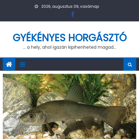
Skip to content
2026, augusztus 09, vasárnap
GYÉKÉNYES HORGÁSZTÓ
… a hely, ahol igazán kipihenheted magad…