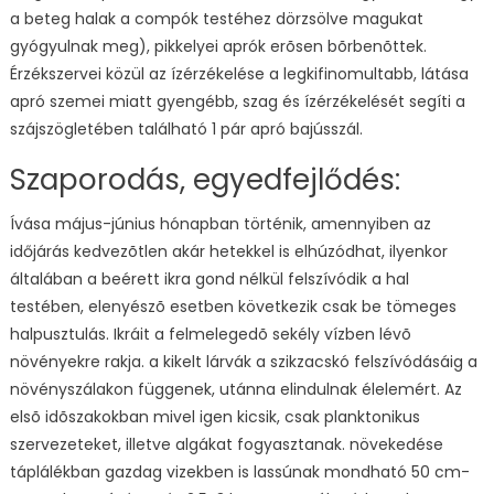
a beteg halak a compók testéhez dörzsölve magukat
gyógyulnak meg), pikkelyei aprók erõsen bõrbenõttek.
Érzékszervei közül az ízérzékelése a legkifinomultabb, látása
apró szemei miatt gyengébb, szag és ízérzékelését segíti a
szájszögletében található 1 pár apró bajússzál.
Szaporodás, egyedfejlődés:
Ívása május-június hónapban történik, amennyiben az
időjárás kedvezõtlen akár hetekkel is elhúzódhat, ilyenkor
általában a beérett ikra gond nélkül felszívódik a hal
testében, elenyészõ esetben következik csak be tömeges
halpusztulás. Ikráit a felmelegedõ sekély vízben lévõ
növényekre rakja. a kikelt lárvák a szikzacskó felszívódásáig a
növényszálakon függenek, utánna elindulnak élelemért. Az
elsõ idõszakokban mivel igen kicsik, csak planktonikus
szervezeteket, illetve algákat fogyasztanak. növekedése
táplálékban gazdag vizekben is lassúnak mondható 50 cm-