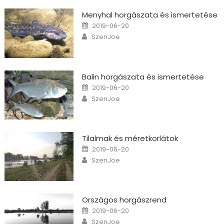
Menyhal horgászata és ismertetése
Posted on
2019-06-20
Author
SzenJoe
Balin horgászata és ismertetése
Posted on
2019-06-20
Author
SzenJoe
Tilalmak és méretkorlátok
Posted on
2019-06-20
Author
SzenJoe
Országos horgászrend
Posted on
2019-06-20
Author
SzenJoe