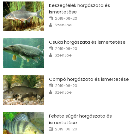
Keszegfélék horgászata és
ismertetése
Posted on
2019-06-20
Author
SzenJoe
Csuka horgászata és ismertetése
Posted on
2019-06-20
Author
SzenJoe
Compó horgászata és ismertetése
Posted on
2019-06-20
Author
SzenJoe
Fekete sügér horgászata és
ismertetése
Posted on
2019-06-20