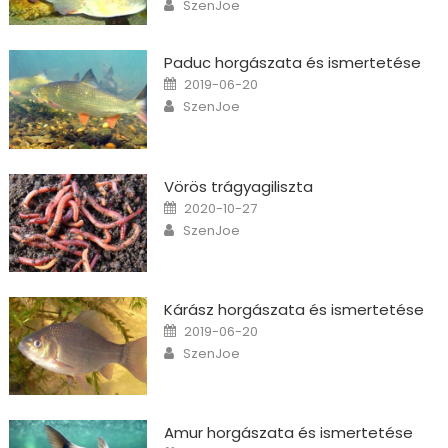
Author
SzenJoe
Paduc horgászata és ismertetése
Posted on
2019-06-20
Author
SzenJoe
Vörös trágyagiliszta
Posted on
2020-10-27
Author
SzenJoe
Kárász horgászata és ismertetése
Posted on
2019-06-20
Author
SzenJoe
Amur horgászata és ismertetése