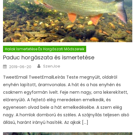
Halak Ismertetése És Horgászati Módszereik
Paduc horgászata és ismertetése
Author
Posted on
SzenJoe
2019-06-20
TweetEmail TweetEmailLeírás Teste megnyúlt, oldalról
enyhén lapított, áramvonalas. A hát és a has enyhén és
csaknem egyformán ívelt. Feje nem nagy, orra lekerekített,
előrenyúló. A fejtető elég meredeken emelkedik, és
egyenesen olvad bele a hát emelkedésébe. A szem elég
nagy. A homlok domború és széles. A szájnyílás teljesen alsó
állású, haránt irányú hasíték. Az ajkak […]