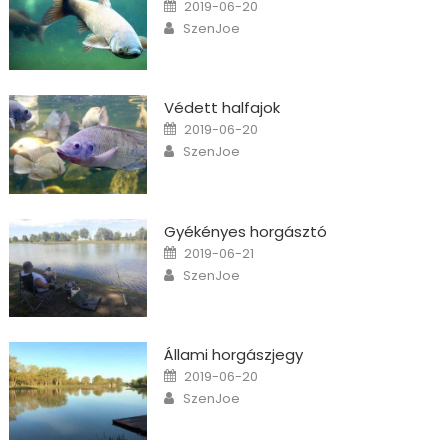
Posted on
2019-06-20
Author
SzenJoe
Védett halfajok
Posted on
2019-06-20
Author
SzenJoe
Gyékényes horgásztó
Posted on
2019-06-21
Author
SzenJoe
Állami horgászjegy
Posted on
2019-06-20
Author
SzenJoe