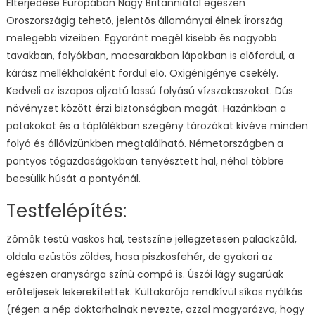
Elterjedése Európában Nagy Britanniától egészen
Oroszországig tehetõ, jelentõs állományai élnek Írország
melegebb vizeiben. Egyaránt megél kisebb és nagyobb
tavakban, folyókban, mocsarakban lápokban is elõfordul, a
kárász mellékhalaként fordul elõ. Oxigénigénye csekély.
Kedveli az iszapos aljzatú lassú folyású vízszakaszokat. Dús
növényzet között érzi biztonságban magát. Hazánkban a
patakokat és a táplálékban szegény tározókat kivéve minden
folyó és állóvizünkben megtalálható. Németországben a
pontyos tógazdaságokban tenyésztett hal, néhol többre
becsülik húsát a pontyénál.
Testfelépítés:
Zömök testû vaskos hal, testszíne jellegzetesen palackzöld,
oldala ezüstös zöldes, hasa piszkosfehér, de gyakori az
egészen aranysárga színû compó is. Úszói lágy sugarúak
erõteljesek lekerekítettek. Kültakarója rendkívül síkos nyálkás
(régen a nép doktorhalnak nevezte, azzal magyarázva, hogy