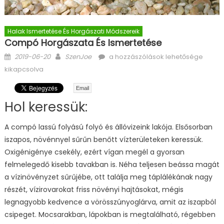
Halak Ismertetése És Horgászati Módszereik
Compó Horgászata És Ismertetése
Posted on
Author
Compó horgászata és ismertetése
2019-06-20
SzenJoe
a hozzászólások lehetősége
bejegyzéshez
kikapcsolva
Email
Hol keressük:
A compó lassú folyású folyó és állóvizeink lakója. Elsősorban
iszapos, növénnyel sűrűn benőtt vízterületeken keressük.
Oxigénigénye csekély, ezért vígan megél a gyorsan
felmelegedő kisebb tavakban is. Néha teljesen beássa magát
a vízinövényzet sűrűjébe, ott találja meg táplálékának nagy
részét, vízirovarokat friss növényi hajtásokat, mégis
legnagyobb kedvence a vörösszúnyoglárva, amit az iszapból
csipeget. Mocsarakban, lápokban is megtalálható, régebben