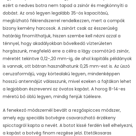
ezért a nedves botra nem tapad a zsinór és megkönnyíti a
dobást. Az orsó legyen legalább 35-ös kapacitású,
megbízható fékrendszerrel rendelkezzen, mert a compók
bizony kemény harcosok. A zsinórt csak az ésszerűség
határáig finomíthatjuk, hiszen szembe kell nézni azzal a
ténnyel, hogy akadályokban bővelkedő vízterületen
horgászunk, megfelelő erre a célra a lágy csomótűrő zsinór,
méretét tekintve 0,12-,20 mm-ig, de ahol kapitális példányok
is vannak, ott bátran használhatunk 0,25 mm-est is. Az úszó
ceruzaformájú, vagy körtealakú legyen, mindenképpen
hosszú antennájút válasszunk, mivel ezeken a fajtákon lehet
a legjobban észrevenni az óvatos kapást. A horog 8-14-es
méretű bő öblű legyen, mindig fenjük tűélesre.
A fenekező módszernél bevált a rezgőspicces módszer,
amely egy speciális botvégre csavarozható érzékeny
spicctagról kapta a nevét. A botot kissé ferdén kell elhelyezni,
a kapást a botvég finom rezgése jelzi. Etetőkosaras