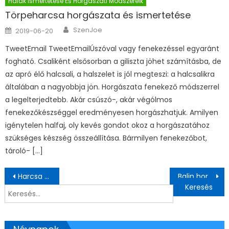
Halak Ismertetése És Horgászati Módszereik
Törpeharcsa horgászata és ismertetése
Author
Posted on
SzenJoe
2019-06-20
TweetEmail TweetEmailÚszóval vagy fenekezéssel egyaránt
fogható. Csaliként elsősorban a giliszta jöhet számításba, de
az apró élő halcsali, a halszelet is jól megteszi: a halcsalikra
általában a nagyobbja jön. Horgászata fenekező módszerrel
a legelterjedtebb. Akár csúszó-, akár végólmos
fenekezőkészséggel eredményesen horgászhatjuk. Amilyen
igénytelen halfaj, oly kevés gondot okoz a horgászatához
szükséges készség összeállítása. Bármilyen fenekezőbot,
tároló- […]
Bejegyzés navigáció
Harcsa horgászata és ismertetése
Balin horgászata és ismertetése
Keresés: