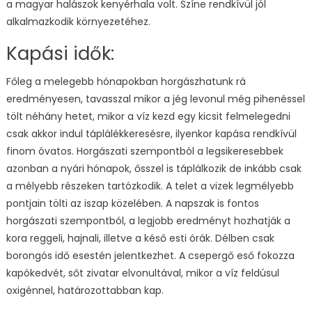
a magyar halászok kenyérhala volt. Színe rendkívül jól
alkalmazkodik környezetéhez.
Kapási idők:
Főleg a melegebb hónapokban horgászhatunk rá
eredményesen, tavasszal mikor a jég levonul még pihenéssel
tölt néhány hetet, mikor a víz kezd egy kicsit felmelegedni
csak akkor indul táplálékkeresésre, ilyenkor kapása rendkívül
finom óvatos. Horgászati szempontból a legsikeresebbek
azonban a nyári hónapok, ősszel is táplálkozik de inkább csak
a mélyebb részeken tartózkodik. A telet a vizek legmélyebb
pontjain tölti az iszap közelében. A napszak is fontos
horgászati szempontból, a legjobb eredményt hozhatják a
kora reggeli, hajnali, illetve a késő esti órák. Délben csak
borongós idő esestén jelentkezhet. A csepergő eső fokozza
kapókedvét, sőt zivatar elvonultával, mikor a víz feldúsul
oxigénnel, határozottabban kap.