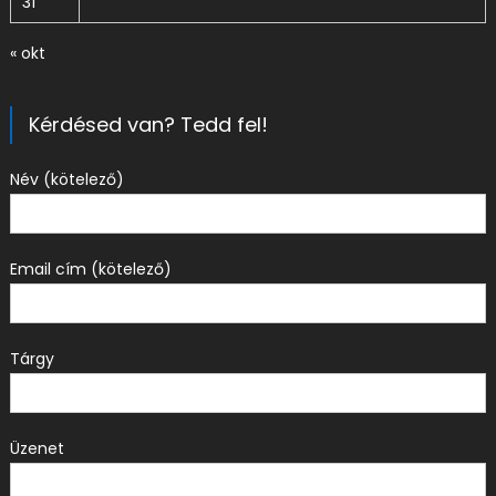
31
« okt
Kérdésed van? Tedd fel!
Név (kötelező)
Email cím (kötelező)
Tárgy
Üzenet