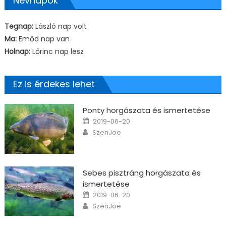
Névnapok
Tegnap:
László nap volt
Ma:
Emőd nap van
Holnap:
Lőrinc nap lesz
Ez is érdekes lehet
Ponty horgászata és ismertetése
Posted on
2019-06-20
Author
SzenJoe
Sebes pisztráng horgászata és
ismertetése
Posted on
2019-06-20
Author
SzenJoe