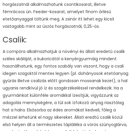
horgászatnál alkalmazhatunk csontikosarat, illetve
fémrácsos ún. Feeder-kosarat, amelyet finom őrlésű
etetőanyaggal töltünk meg. A zsinór itt lehet egy kicsit
vastagabb mint az úszós horgászatnál, 0,25-ös.
Csalik:
A compóra alkalmazhatjuk a növényi és állati eredetű csalik
széles skáláját, a kukoricától a kenyérgyurmáig mindent
használhatunk, egy fontos szabály van viszont, hogy a csali
idegen szagoktól mentes legyen (pl. dohányosok etetőanyag
gyúrás illetve csalizás előtt gondosan mossanak kezet), a hal
ugyanis rendkívül jó íz és szagérzékeléssel rendelkezik. Ha a
gyurmáinkat különféle aromákkal ízesítjük, vigyázzunk az
adagolás mennyiségére, a túl sok ízfokozó anyag riasztólag
hat a halra. Elsősorba az édes aromákat kedveli, főleg a
mézzel érhetünk el nagy sikereket. Állati eredtű csalik közül
első helyen áll a természetes tápláléka a vörös szúnyoglárva,