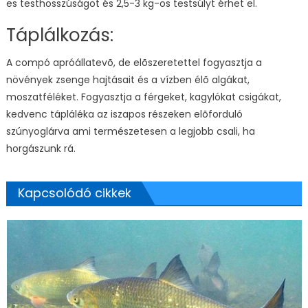
es testhosszúságot és 2,5-3 kg-os testsúlyt érhet el.
Táplálkozás:
A compó apróállatevõ, de elõszeretettel fogyasztja a
növények zsenge hajtásait és a vízben élõ algákat,
moszatféléket. Fogyasztja a férgeket, kagylókat csigákat,
kedvenc tápláléka az iszapos részeken elõforduló
szúnyoglárva ami természetesen a legjobb csali, ha
horgászunk rá.
Kapcsolódó cikkek