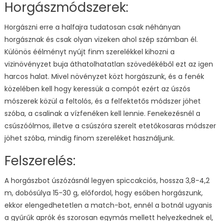
Horgászmódszerek:
Horgászni erre a halfajra tudatosan csak néhányan
horgásznak és csak olyan vizeken ahol szép számban él.
Különös éélményt nyújt finm szerelékkel kihozni a
vizinövényzet buja áthatolhatatlan szövedékéből ezt az igen
harcos halat. Mivel növényzet közt horgászunk, és a fenék
közelében kell hogy keressük a compót ezért az úszós
mószerek közül a feltolós, és a felfektetős módszer jöhet
szóba, a csalinak a vízfenéken kell lennie. Fenekezésnél a
csúszóólmos, illetve a csúszóra szerelt etetőkosaras módszer
jöhet szóba, mindig finom szereléket használjunk.
Felszerelés:
A horgászbot úszózásnál legyen spiccakciós, hossza 3,8-4,2
m, dobósúlya 15-30 g, előfordol, hogy esőben horgászunk,
ekkor elengedhetetlen a match-bot, ennél a botnál ugyanis
a gyűrűk aprók és szorosan egymás mellett helyezkednek el,