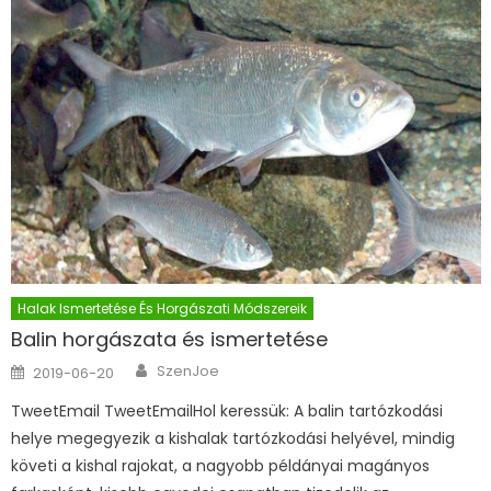
Halak Ismertetése És Horgászati Módszereik
Balin horgászata és ismertetése
Author
Posted on
SzenJoe
2019-06-20
TweetEmail TweetEmailHol keressük: A balin tartózkodási
helye megegyezik a kishalak tartózkodási helyével, mindig
követi a kishal rajokat, a nagyobb példányai magányos