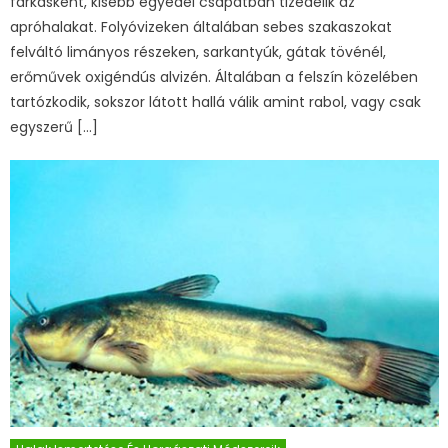
farkasként, kisebb egyedei csapatban tizedelik az
apróhalakat. Folyóvizeken általában sebes szakaszokat
felváltó limányos részeken, sarkantyúk, gátak tövénél,
erőművek oxigéndús alvizén. Általában a felszín közelében
tartózkodik, sokszor látott hallá válik amint rabol, vagy csak
egyszerű […]