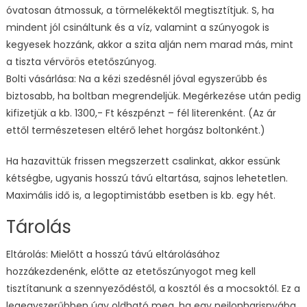
óvatosan átmossuk, a törmelékektől megtisztítjuk. S, ha
mindent jól csináltunk és a víz, valamint a szúnyogok is
kegyesek hozzánk, akkor a szita alján nem marad más, mint
a tiszta vérvörös etetőszúnyog.
Bolti vásárlása: Na a kézi szedésnél jóval egyszerűbb és
biztosabb, ha boltban megrendeljük. Megérkezése után pedig
kifizetjük a kb. 1300,- Ft készpénzt – fél literenként. (Az ár
ettől természetesen eltérő lehet horgász boltonként.)
Ha hazavittük frissen megszerzett csalinkat, akkor essünk
kétségbe, ugyanis hosszú távú eltartása, sajnos lehetetlen.
Maximális idő is, a legoptimistább esetben is kb. egy hét.
Tárolás
Eltárolás: Mielőtt a hosszú távú eltárolásához
hozzákezdenénk, előtte az etetőszúnyogot meg kell
tisztítanunk a szennyeződéstől, a kosztól és a mocsoktól. Ez a
legegyszerűbben úgy oldható meg, ha egy nejlonharisnyába