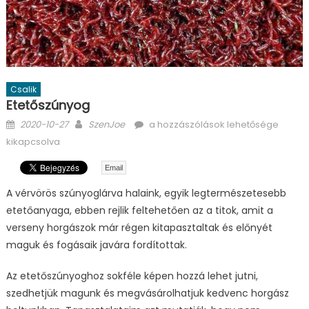
Csalik
Etetőszúnyog
Posted on
Author
Etetőszúnyog bejegyzéshez
2020-10-27
SzenJoe
a hozzászólások lehetősége
kikapcsolva
Email
A vérvörös szúnyoglárva halaink, egyik legtermészetesebb
etetőanyaga, ebben rejlik feltehetően az a titok, amit a
verseny horgászok már régen kitapasztaltak és előnyét
maguk és fogásaik javára fordítottak.
Az etetőszúnyoghoz sokféle képen hozzá lehet jutni,
szedhetjük magunk és megvásárolhatjuk kedvenc horgász