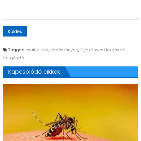
Tagged
csali
,
csalik
,
etetőszúnyog
,
Gyékényes Horgásztó
,
Horgásztó
Kapcsolódó cikkek