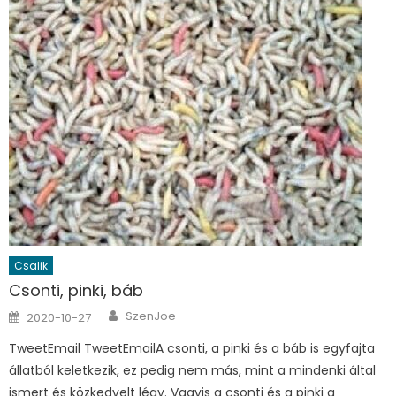
Csalik
Csonti, pinki, báb
Author
Posted on
SzenJoe
2020-10-27
TweetEmail TweetEmailA csonti, a pinki és a báb is egyfajta
állatból keletkezik, ez pedig nem más, mint a mindenki által
ismert és közkedvelt légy. Vagyis a csonti és a pinki a