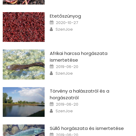
Etetőszúnyog
Posted on
2020-10-27
Author
SzenJoe
Afrikai harcsa horgászata
ismertetése
Posted on
2019-06-20
Author
SzenJoe
Törvény a halászatról és a
horgászatról
Posted on
2019-06-20
Author
SzenJoe
Süllő horgászata és ismertetése
Posted on
2019-06-20