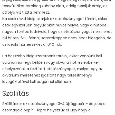
tesszük őket és hideg zuhany alatt, addig tusoljuk amíg, az
átfolyó víz tiszta nem lesz.
Ha csak rövid ideig akarjuk az etetőszúnyogot tárolni, akkor
csak egyszerűen tegyük őket hűvös helyre, vagy a hűtőbe –
nagyon fontos tudnivaló, hogy az etetőszúnyogot nem lehet
túl hűteni 6°C foknál, semmiképpen nem lehet hidegebb, de
az ideális hőmérséklet a 10°C fok.
Ha hosszabb ideig szeretnénk tárolni, akkor vennünk kell
valahonnan egy kellően nagy akváriumot, és ebbe kell
elhelyeznünk a tisztított etetőszúnyogot, melyet egy az
akvárium méretéhez igazított nagy teljesítményű
levegőztetővel kell oxigénnel ellátnunk.
Szállítás
Szállításkor az etetőszúnyogot 3-4 újságpapír – de jobb a
csomagoló papír – lapra helyezzük el, úgy hogy a