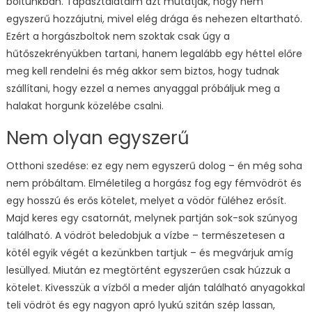
boltunkban. Tapasztalataim azt mutatják, hogy nem
egyszerű hozzájutni, mivel elég drága és nehezen eltartható.
Ezért a horgászboltok nem szoktak csak úgy a
hűtőszekrényükben tartani, hanem legalább egy héttel előre
meg kell rendelni és még akkor sem biztos, hogy tudnak
szállítani, hogy ezzel a nemes anyaggal próbáljuk meg a
halakat horgunk közelébe csalni.
Nem olyan egyszerű
Otthoni szedése: ez egy nem egyszerű dolog – én még soha
nem próbáltam. Elméletileg a horgász fog egy fémvödröt és
egy hosszú és erős kötelet, melyet a vödör füléhez erősít.
Majd keres egy csatornát, melynek partján sok-sok szúnyog
található. A vödröt beledobjuk a vízbe – természetesen a
kötél egyik végét a kezünkben tartjuk – és megvárjuk amíg
lesüllyed. Miután ez megtörtént egyszerűen csak húzzuk a
kötelet. Kivesszük a vízből a meder alján található anyagokkal
teli vödröt és egy nagyon apró lyukú szitán szép lassan,