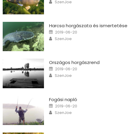
Author
SzenJoe
Harcsa horgászata és ismertetése
Posted on
2019-06-20
Author
SzenJoe
Országos horgászrend
Posted on
2019-06-20
Author
SzenJoe
Fogási napló
Posted on
2019-06-20
Author
SzenJoe