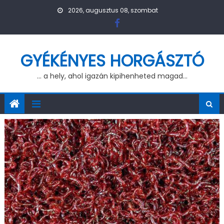
Skip to content
2026, augusztus 08, szombat
GYÉKÉNYES HORGÁSZTÓ
… a hely, ahol igazán kipihenheted magad…