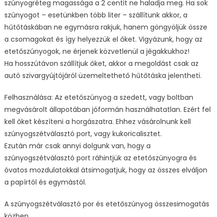
szúnyogréteg magassága a 2 centit ne haladja meg. Ha sok
szúnyogot – esetünkben több liter – szállítunk akkor, a
hűtőtáskában ne egymásra rakjuk, hanem göngyöljük össze
a csomagokat és így helyezzük el őket. Vigyázunk, hogy az
etetőszúnyogok, ne érjenek közvetlenül a jégakkukhoz!
Ha hosszútávon szállítjuk őket, akkor a megoldást csak az
autó szivargyújtójáról üzemeltethető hűtőtáska jelentheti.
Felhasználása: Az etetőszúnyog a szedett, vagy boltban
megvásárolt állapotában jóformán használhatatlan. Ezért fel
kell őket készíteni a horgászatra. Ehhez vásárolnunk kell
szúnyogszétválasztó port, vagy kukoricalisztet.
Ezután már csak annyi dolgunk van, hogy a
szúnyogszétválasztó port ráhintjük az etetőszúnyogra és
óvatos mozdulatokkal átsimogatjuk, hogy az összes elváljon
a papírtól és egymástól.
A szúnyogszétválasztó por és etetőszúnyog összesimogatás
közben