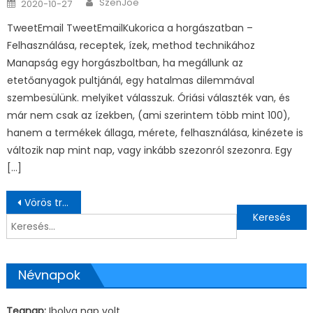
Author
Posted on
SzenJoe
2020-10-27
TweetEmail TweetEmailKukorica a horgászatban –
Felhasználása, receptek, ízek, method technikához
Manapság egy horgászboltban, ha megállunk az
etetőanyagok pultjánál, egy hatalmas dilemmával
szembesülünk. melyiket válasszuk. Óriási választék van, és
már nem csak az ízekben, (ami szerintem több mint 100),
hanem a termékek állaga, mérete, felhasználása, kinézete is
változik nap mint nap, vagy inkább szezonról szezonra. Egy
[…]
Bejegyzés navigáció
Vörös trágyagiliszta
Keresés:
Névnapok
Tegnap:
Ibolya nap volt