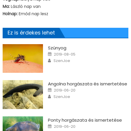
Ma:
László nap van
Holnap:
Emőd nap lesz
Ez is érdekes lehet
Szúnyog
Posted on
2019-08-05
Author
SzenJoe
Angolna horgászata és ismertetése
Posted on
2019-06-20
Author
SzenJoe
Ponty horgászata és ismertetése
Posted on
2019-06-20