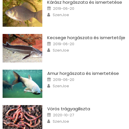
Kárász horgászata és ismertetése
Posted on
2019-06-20
Author
SzenJoe
Kecsege horgászata és ismertetője
Posted on
2019-06-20
Author
SzenJoe
Amur horgászata és ismertetése
Posted on
2019-06-20
Author
SzenJoe
Vörös trágyagiliszta
Posted on
2020-10-27
Author
SzenJoe