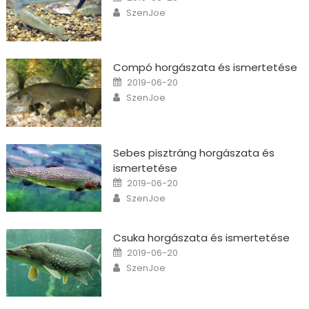
Author
SzenJoe
Compó horgászata és ismertetése
Posted on
2019-06-20
Author
SzenJoe
Sebes pisztráng horgászata és
ismertetése
Posted on
2019-06-20
Author
SzenJoe
Csuka horgászata és ismertetése
Posted on
2019-06-20
Author
SzenJoe