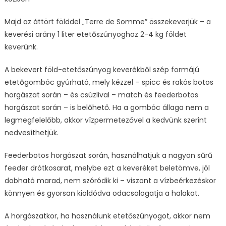
Majd az áttört földdel „Terre de Somme” összekeverjük – a
keverési arány 1 liter etetőszúnyoghoz 2-4 kg földet
keverünk.
A bekevert föld-etetőszúnyog keverékből szép formájú
etetőgombóc gyúrható, mely kézzel – spicc és rakós botos
horgászat során – és csúzlival – match és feederbotos
horgászat során – is belőhető. Ha a gombóc állaga nem a
legmegfelelőbb, akkor vízpermetezővel a kedvünk szerint
nedvesíthetjük.
Feederbotos horgászat során, használhatjuk a nagyon sűrű
feeder drótkosarat, melybe ezt a keveréket beletömve, jól
dobható marad, nem szóródik ki – viszont a vízbeérkezéskor
könnyen és gyorsan kioldódva odacsalogatja a halakat.
A horgászatkor, ha használunk etetőszúnyogot, akkor nem