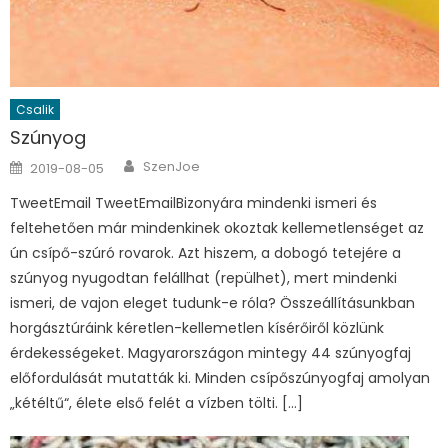
Csalik
Szúnyog
Author
Posted on
SzenJoe
2019-08-05
TweetEmail TweetEmailBizonyára mindenki ismeri és
feltehetően már mindenkinek okoztak kellemetlenséget az
ún csípő-szúró rovarok. Azt hiszem, a dobogó tetejére a
szúnyog nyugodtan felállhat (repülhet), mert mindenki
ismeri, de vajon eleget tudunk-e róla? Összeállításunkban
horgásztúráink kéretlen-kellemetlen kísérőiről közlünk
érdekességeket. Magyarországon mintegy 44 szúnyogfaj
előfordulását mutatták ki. Minden csípőszúnyogfaj amolyan
„kétéltű“, élete első felét a vízben tölti. […]