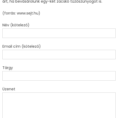
árt, ha bevásárolunk egy-két zacskó tűzőszúnyogot is.
(forrás: www.sejt.hu)
Név (kötelező)
Email cím (kötelező)
Tárgy
Üzenet